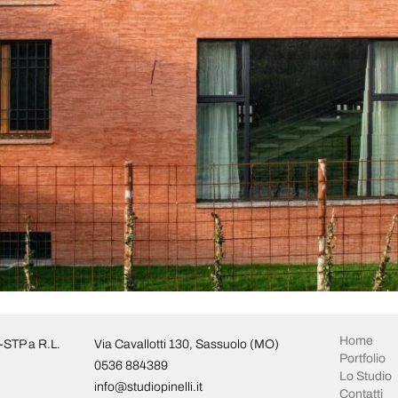
Home
i-STP a R.L.
Via Cavallotti 130, Sassuolo (MO)
Portfolio
0536 884389
Lo Studio
info@studiopinelli.it
Contatti