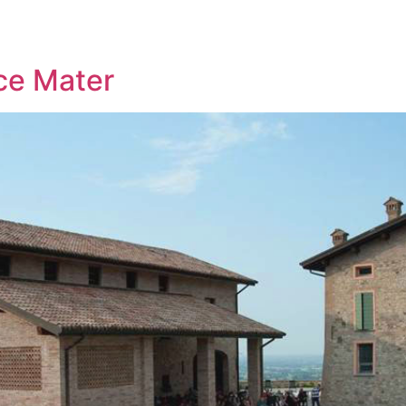
to:
Restauro
ce Mater