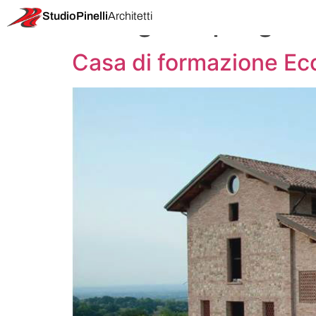
Categoria proget
StudioPinelli
Architetti
Casa di formazione Ec