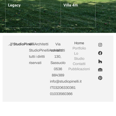
Legacy
Villa 4m
Home
StudioPinelli
©
Architetti
Via
Portfolio
StudioPinelliArchitetti
cavallotti
Lo
tutti i diritti
130,
Studio
riservati
Sassuolo
Contatti
0536
Pubblicazioni
884389
info@studiopinelli.it
IT03206330361
01033560366