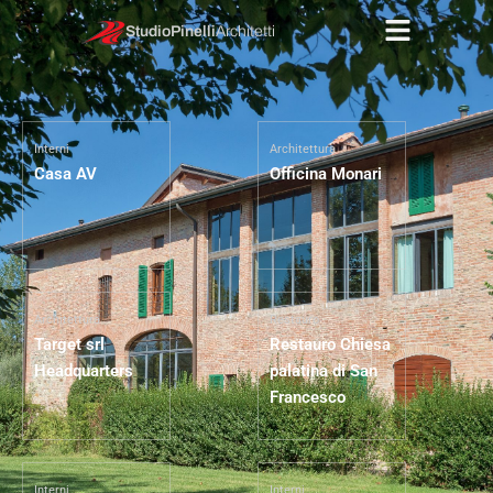
StudioPinelli
Architetti
Interni
Architettura
Casa AV
Officina Monari
Architettura
Restauro
Target srl
Restauro Chiesa
Headquarters
palatina di San
Francesco
Interni
Interni